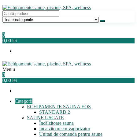
Sari
la
conținut
Echipamente saune, piscine, SPA, wellness
Relaxeaza-te!
0
0,00 lei
Meniu
Echipamente saune, piscine, SPA, wellness
Relaxeaza-te!
0
0,00 lei
Categorii
ECHIPAMENTE SAUNA EOS
STANDARD 2
SAUNE USCATE
Încălzitoare sauna
Incalzitoare cu vaporizator
Unitati de comanda pentru saune