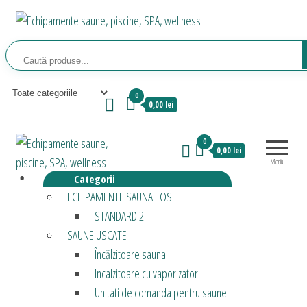
Sari
la
Echipamente saune,
Relaxeaza-te!
conținut
piscine, SPA, wellness
0
0,00 lei
Echipamente
Relaxeaza-
0
0,00 lei
saune,
te!
Meniu
piscine, SPA,
Categorii
wellness
ECHIPAMENTE SAUNA EOS
STANDARD 2
SAUNE USCATE
Încălzitoare sauna
Incalzitoare cu vaporizator
Unitati de comanda pentru saune