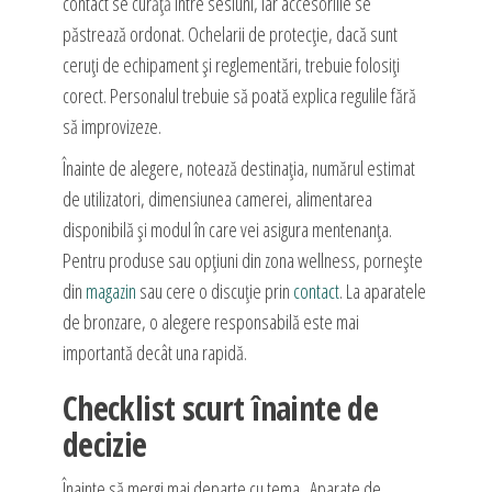
contact se curăță între sesiuni, iar accesoriile se
păstrează ordonat. Ochelarii de protecție, dacă sunt
ceruți de echipament și reglementări, trebuie folosiți
corect. Personalul trebuie să poată explica regulile fără
să improvizeze.
Înainte de alegere, notează destinația, numărul estimat
de utilizatori, dimensiunea camerei, alimentarea
disponibilă și modul în care vei asigura mentenanța.
Pentru produse sau opțiuni din zona wellness, pornește
din
magazin
sau cere o discuție prin
contact
. La aparatele
de bronzare, o alegere responsabilă este mai
importantă decât una rapidă.
Checklist scurt înainte de
decizie
Înainte să mergi mai departe cu tema „Aparate de