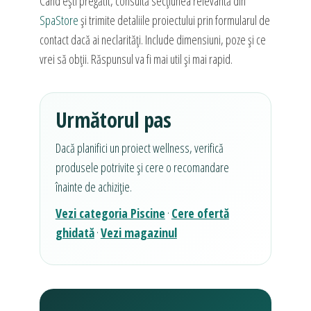
Când ești pregătit, consultă secțiunea relevantă din
SpaStore
și trimite detaliile proiectului prin formularul de
contact dacă ai neclarități. Include dimensiuni, poze și ce
vrei să obții. Răspunsul va fi mai util și mai rapid.
Următorul pas
Dacă planifici un proiect wellness, verifică
produsele potrivite și cere o recomandare
înainte de achiziție.
Vezi categoria Piscine
·
Cere ofertă
ghidată
·
Vezi magazinul