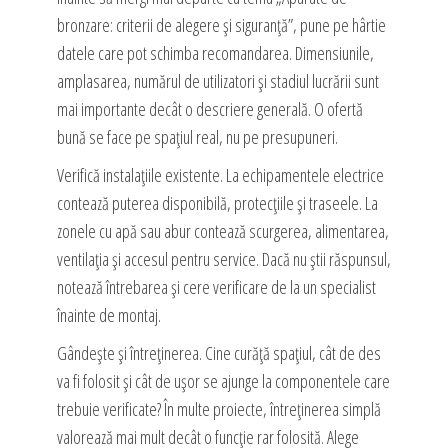
bronzare: criterii de alegere și siguranță”, pune pe hârtie
datele care pot schimba recomandarea. Dimensiunile,
amplasarea, numărul de utilizatori și stadiul lucrării sunt
mai importante decât o descriere generală. O ofertă
bună se face pe spațiul real, nu pe presupuneri.
Verifică instalațiile existente. La echipamentele electrice
contează puterea disponibilă, protecțiile și traseele. La
zonele cu apă sau abur contează scurgerea, alimentarea,
ventilația și accesul pentru service. Dacă nu știi răspunsul,
notează întrebarea și cere verificare de la un specialist
înainte de montaj.
Gândește și întreținerea. Cine curăță spațiul, cât de des
va fi folosit și cât de ușor se ajunge la componentele care
trebuie verificate? În multe proiecte, întreținerea simplă
valorează mai mult decât o funcție rar folosită. Alege