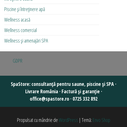
Piscine și întreținere apă
Wellness acasă
Wellness comercial
Wellness și amenajări SPA
GDPR
Propulsat cu mândrie de
WordPress
|
Temă:
Envo Shop