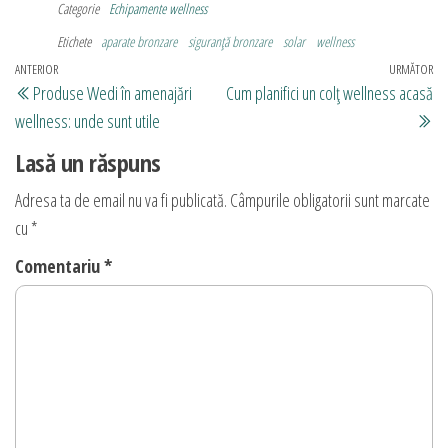
Categorie
Echipamente wellness
Etichete
aparate bronzare
siguranță bronzare
solar
wellness
Navigare
Articolul
ANTERIOR
URMĂTOR
Art
Produse Wedi în amenajări
Cum planifici un colț wellness acasă
în
anterior
ur
wellness: unde sunt utile
articole
Lasă un răspuns
Adresa ta de email nu va fi publicată.
Câmpurile obligatorii sunt marcate
cu
*
Comentariu
*