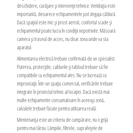
deschidere, curățare și intervenții tehnice. Ventilația este
importantă, deoarece echipamentele pot degaja căldură.
Dacă spațiul este mic și prost aerisit, confortul scade și
echipamentul poate lucra în condiții nepotrivite. Măsoară
camera și traseul de acces, nu doar zona unde va sta
aparatul.
Alimentarea electrică trebuie confirmată de un specialist.
Puterea, protecțiile, cablurile și tabloul trebuie să fie
compatibile cu echipamentul ales. Nu se lucrează cu
improvizații. Într-un spațiu comercial, verificările trebuie
integrate în proiectul tehnic al locației. Dacă există mai
multe echipamente consumatoare în aceeași zonă,
calculele trebuie făcute pentru utilizarea reală.
Mentenanța este un criteriu de cumpărare, nu o grijă
pentru mai târziu. Lămpile, filtrele, suprafețele de