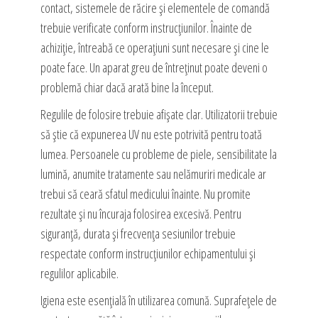
contact, sistemele de răcire și elementele de comandă
trebuie verificate conform instrucțiunilor. Înainte de
achiziție, întreabă ce operațiuni sunt necesare și cine le
poate face. Un aparat greu de întreținut poate deveni o
problemă chiar dacă arată bine la început.
Regulile de folosire trebuie afișate clar. Utilizatorii trebuie
să știe că expunerea UV nu este potrivită pentru toată
lumea. Persoanele cu probleme de piele, sensibilitate la
lumină, anumite tratamente sau nelămuriri medicale ar
trebui să ceară sfatul medicului înainte. Nu promite
rezultate și nu încuraja folosirea excesivă. Pentru
siguranță, durata și frecvența sesiunilor trebuie
respectate conform instrucțiunilor echipamentului și
regulilor aplicabile.
Igiena este esențială în utilizarea comună. Suprafețele de