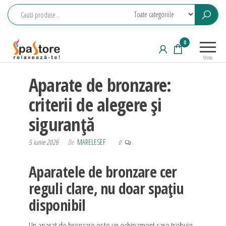
Sari
la
conținut
Echipamente
Relaxeaza-
0
saune,
te!
Meniu
piscine, SPA,
Aparate de bronzare:
wellness
criterii de alegere și
siguranță
5 iunie 2026
De
MARELESEF
0
Aparatele de bronzare cer
reguli clare, nu doar spațiu
disponibil
Un aparat de bronzare este un echipament care trebuie