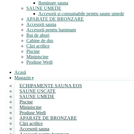
Iluminare sauna
SAUNE UMEDE
Accesorii si consumabile pentru saune umede
APARATE DE BRONZARE
Accesorii sauna
Accesorii pentru hammam
Bai de aburi
Cabine de dus
Căzi acrilice
Piscine
Minipiscine
Produse Wedi
Acasă
Magazin
ECHIPAMENTE SAUNA EOS
SAUNE USCATE
SAUNE UMEDE
Piscine
Minipiscine
Produse Wedi
APARATE DE BRONZARE
Căzi acrilice
Accesorii sauna