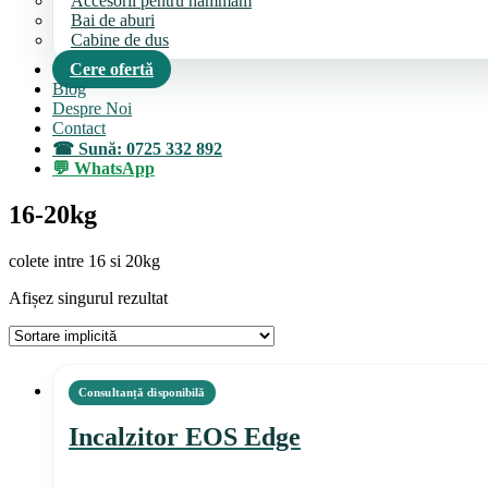
Accesorii pentru hammam
Bai de aburi
Cabine de dus
Cere ofertă
Blog
Despre Noi
Contact
Sună: 0725 332 892
WhatsApp
16-20kg
colete intre 16 si 20kg
Afișez singurul rezultat
Incalzitor EOS Edge