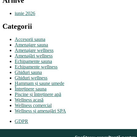
Arhive
iunie 2026
Categorii
Accesorii sauna
Amenajare sauna
Amenajare wellness
Amenajări wellness
Echipamente sauna
Echipamente wellness
Ghiduri sauna
Ghiduri wellness
Hammam și saune umede
Întreținere sauna
Piscine și întreținere apă
Wellness acasă
Wellness comercial
Wellness și amenajări SPA
GDPR