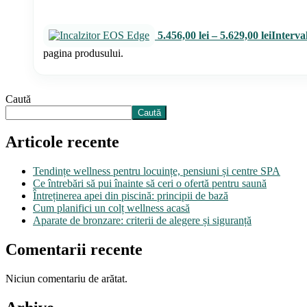
5.456,00
lei
–
5.629,00
lei
Interval
pagina produsului.
Caută
Caută
Articole recente
Tendințe wellness pentru locuințe, pensiuni și centre SPA
Ce întrebări să pui înainte să ceri o ofertă pentru saună
Întreținerea apei din piscină: principii de bază
Cum planifici un colț wellness acasă
Aparate de bronzare: criterii de alegere și siguranță
Comentarii recente
Niciun comentariu de arătat.