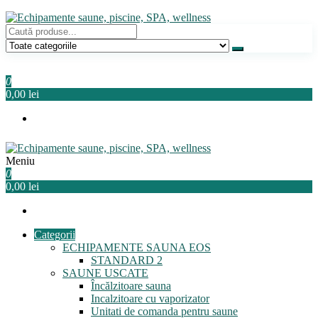
Sari
la
conținut
Echipamente saune, piscine, SPA, wellness
Relaxeaza-te!
0
0,00 lei
Meniu
Echipamente saune, piscine, SPA, wellness
Relaxeaza-te!
0
0,00 lei
Categorii
ECHIPAMENTE SAUNA EOS
STANDARD 2
SAUNE USCATE
Încălzitoare sauna
Incalzitoare cu vaporizator
Unitati de comanda pentru saune