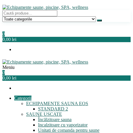
Sari
la
conținut
Echipamente saune, piscine, SPA, wellness
Relaxeaza-te!
0
0,00 lei
Meniu
Echipamente saune, piscine, SPA, wellness
Relaxeaza-te!
0
0,00 lei
Categorii
ECHIPAMENTE SAUNA EOS
STANDARD 2
SAUNE USCATE
Încălzitoare sauna
Incalzitoare cu vaporizator
Unitati de comanda pentru saune