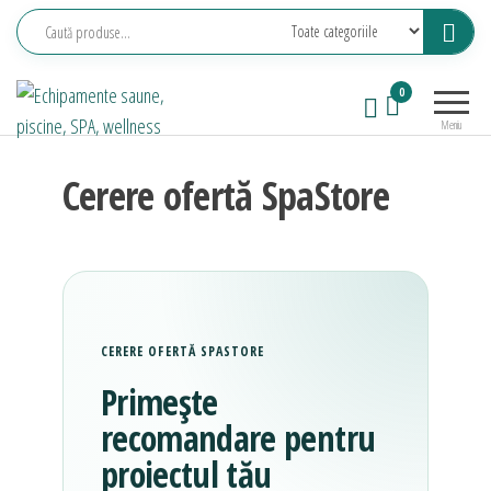
Sari
la
conținut
Echipamente
Relaxeaza-
0
saune,
te!
Meniu
piscine, SPA,
wellness
Cerere ofertă SpaStore
CERERE OFERTĂ SPASTORE
Primește
recomandare pentru
proiectul tău