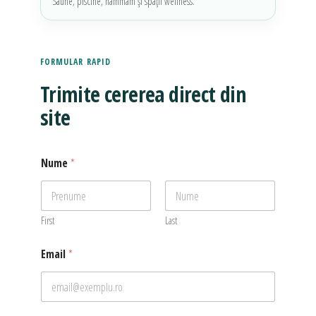
Saune, piscine, hammam și spații wellness.
FORMULAR RAPID
Trimite cererea direct din
site
Nume
*
First
Last
Email
*