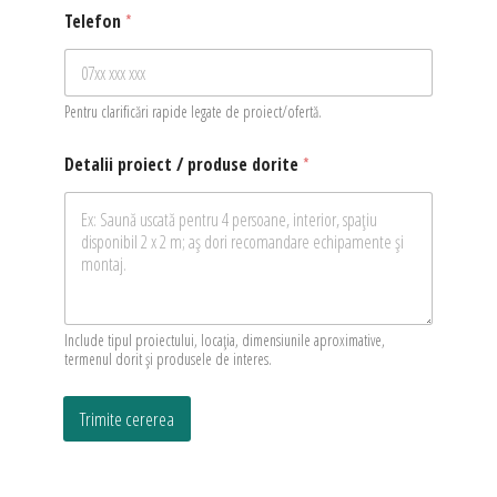
*
Telefon
*
/
N
u
m
e
Pentru clarificări rapide legate de proiect/ofertă.
Detalii proiect / produse dorite
*
Include tipul proiectului, locația, dimensiunile aproximative,
termenul dorit și produsele de interes.
Trimite cererea