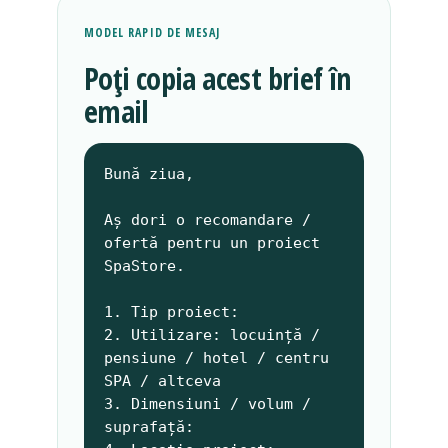
MODEL RAPID DE MESAJ
Poți copia acest brief în
email
Bună ziua,

Aș dori o recomandare / 
ofertă pentru un proiect 
SpaStore.

1. Tip proiect:

2. Utilizare: locuință / 
pensiune / hotel / centru 
SPA / altceva

3. Dimensiuni / volum / 
suprafață:
