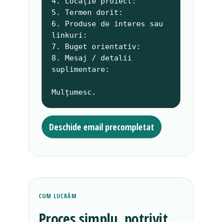
4. Locație proiect:

5. Termen dorit:

6. Produse de interes sau 
linkuri:

7. Buget orientativ:

8. Mesaj / detalii 
suplimentare:

Mulțumesc.
Deschide email precompletat
CUM LUCRĂM
Proces simplu, potrivit