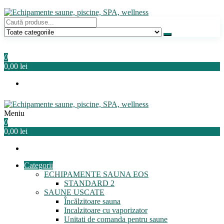
Sari
la
conținut
Echipamente saune, piscine, SPA, wellness
Relaxeaza-te!
0
0,00 lei
Meniu
Echipamente saune, piscine, SPA, wellness
Relaxeaza-te!
0
0,00 lei
Categorii
ECHIPAMENTE SAUNA EOS
STANDARD 2
SAUNE USCATE
Încălzitoare sauna
Incalzitoare cu vaporizator
Unitati de comanda pentru saune