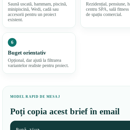
Saună uscată, hammam, piscină,
Rezidențial, pensiune, h
minipiscină, Wedi, cadă sau
centru SPA, sală fitness 
accesorii pentru un proiect
de spațiu comercial.
existent.
6
Buget orientativ
Opțional, dar ajută la filtrarea
variantelor realiste pentru proiect.
MODEL RAPID DE MESAJ
Poți copia acest brief în email
Bună ziua,
