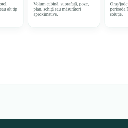
otel,
Volum cabină, suprafață, poze,
Oraș/județ
sau alt tip
plan, schiță sau măsurători
perioada î
aproximative.
soluție.