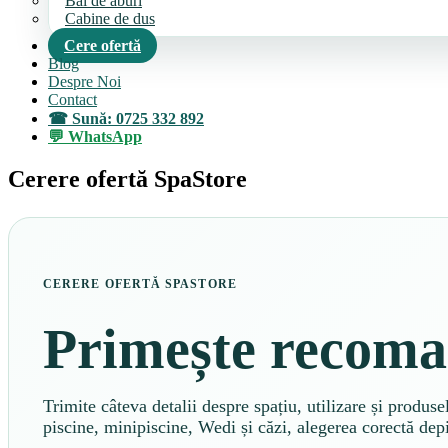
Bai de aburi
Cabine de dus
Cere ofertă
Blog
Despre Noi
Contact
Sună: 0725 332 892
WhatsApp
Cerere ofertă SpaStore
CERERE OFERTĂ SPASTORE
Primește recoman
Trimite câteva detalii despre spațiu, utilizare și produ
piscine, minipiscine, Wedi și căzi, alegerea corectă de