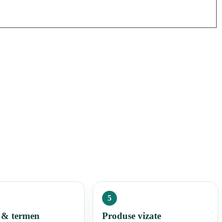
5
 & termen
Produse vizate