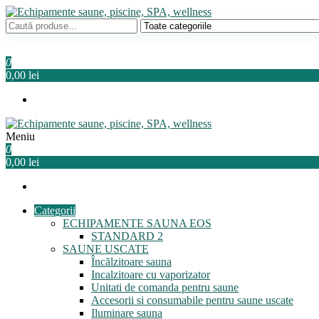
Sari
la
Echipamente saune, piscine, SPA, wellness
Relaxeaza-te!
conținut
0
0,00 lei
Meniu
Echipamente saune, piscine, SPA, wellness
Relaxeaza-te!
0
0,00 lei
Categorii
ECHIPAMENTE SAUNA EOS
STANDARD 2
SAUNE USCATE
Încălzitoare sauna
Incalzitoare cu vaporizator
Unitati de comanda pentru saune
Accesorii si consumabile pentru saune uscate
Iluminare sauna