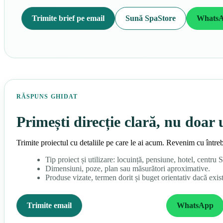
Trimite brief pe email
Sună SpaStore
Whats
RĂSPUNS GHIDAT
Primești direcție clară, nu doar 
Trimite proiectul cu detaliile pe care le ai acum. Revenim cu întrebă
Tip proiect și utilizare: locuință, pensiune, hotel, centru
Dimensiuni, poze, plan sau măsurători aproximative.
Produse vizate, termen dorit și buget orientativ dacă exist
Trimite email
Sună 0725 332 892
WhatsApp