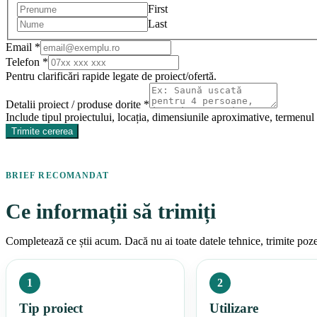
First
Last
Email
*
Telefon
*
Pentru clarificări rapide legate de proiect/ofertă.
Email
Nume
Detalii proiect / produse dorite
*
Detalii
Include tipul proiectului, locația, dimensiunile aproximative, termenul 
Trimite cererea
BRIEF RECOMANDAT
Ce informații să trimiți
Completează ce știi acum. Dacă nu ai toate datele tehnice, trimite poze, 
1
2
Tip proiect
Utilizare