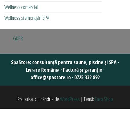
Wellness comercial
Wellness și amenajări SPA
GDPR
Propulsat cu mândrie de
WordPress
|
Temă:
Envo Shop