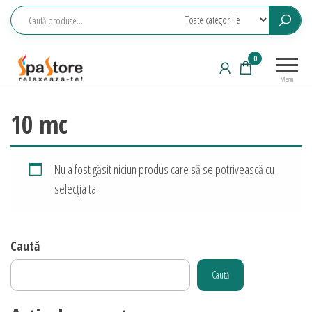
Sari
la
conținut
Echipamente
Relaxeaza-
0
saune,
te!
Meniu
piscine, SPA,
wellness
10 mc
Nu a fost găsit niciun produs care să se potrivească cu
selecția ta.
Caută
Caută