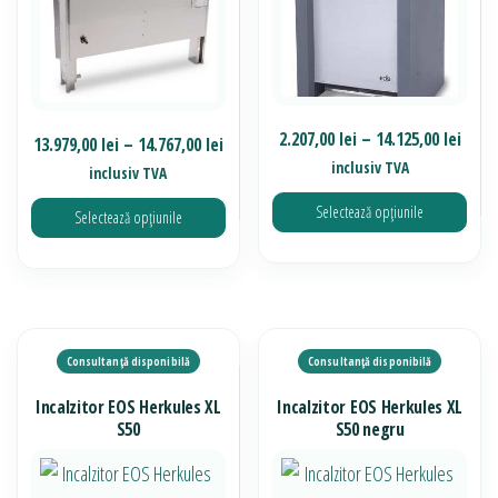
Inter
2.207,00
lei
–
14.125,00
lei
Interval
13.979,00
lei
–
14.767,00
lei
de
inclusiv TVA
de
inclusiv TVA
prețu
prețuri:
Selectează opțiunile
Selectează opțiunile
2.207
13.979,00 lei
până
până
Acest
Acest
la
la
produs
produs
14.12
14.767,00 lei
are
are
mai
mai
multe
multe
Incalzitor EOS Herkules XL
Incalzitor EOS Herkules XL
variații.
variații.
S50
S50 negru
Opțiunile
Opțiunile
pot
pot