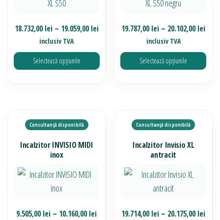
fi
fi
alese
alese
Interval
Inte
18.732,00
lei
–
19.059,00
lei
19.787,00
lei
–
20.102,00
lei
în
în
de
de
inclusiv TVA
inclusiv TVA
pagina
pagina
prețuri:
prețu
produsului.
Selectează opțiunile
Selectează opțiunile
produsului.
18.732,00 lei
19.78
până
pân
Acest
Acest
la
la
produs
produs
19.059,00 lei
20.10
are
are
mai
mai
multe
multe
Incalzitor INVISIO MIDI
Incalzitor Invisio XL
variații.
variații.
inox
antracit
Opțiunile
Opțiunile
pot
pot
fi
fi
alese
alese
Interval
Inte
9.505,00
lei
–
10.160,00
lei
19.714,00
lei
–
20.175,00
lei