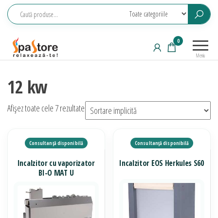
Sari
la
conținut
Echipamente
Relaxeaza-
0
saune,
te!
Meniu
piscine, SPA,
wellness
12 kw
Afișez toate cele 7 rezultate
Incalzitor cu vaporizator
Incalzitor EOS Herkules S60
BI-O MAT U