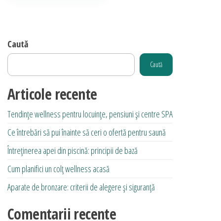
la
produs
13.385,00 lei
are
mai
Caută
multe
Caută
variații.
Opțiunile
Articole recente
pot
fi
Tendințe wellness pentru locuințe, pensiuni și centre SPA
alese
Ce întrebări să pui înainte să ceri o ofertă pentru saună
în
pagina
Întreținerea apei din piscină: principii de bază
produsului.
Cum planifici un colț wellness acasă
Aparate de bronzare: criterii de alegere și siguranță
Comentarii recente