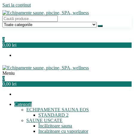
Sari la conținut
Echipamente saune, piscine, SPA, wellness
Relaxeaza-te!
0
0,00 lei
Meniu
Echipamente saune, piscine, SPA, wellness
Relaxeaza-te!
0
0,00 lei
Categorii
ECHIPAMENTE SAUNA EOS
STANDARD 2
SAUNE USCATE
Încălzitoare sauna
Incalzitoare cu vaporizator