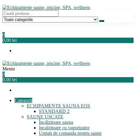
Sari
la
conținut
Echipamente saune, piscine, SPA, wellness
Relaxeaza-te!
0
0,00 lei
Meniu
Echipamente saune, piscine, SPA, wellness
Relaxeaza-te!
0
0,00 lei
Categorii
ECHIPAMENTE SAUNA EOS
STANDARD 2
SAUNE USCATE
Încălzitoare sauna
Incalzitoare cu vaporizator
Unitati de comanda pentru saune