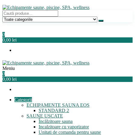
Sari
la
conținut
Echipamente saune, piscine, SPA, wellness
Relaxeaza-te!
0
0,00 lei
Meniu
Echipamente saune, piscine, SPA, wellness
Relaxeaza-te!
0
0,00 lei
Categorii
ECHIPAMENTE SAUNA EOS
STANDARD 2
SAUNE USCATE
Încălzitoare sauna
Incalzitoare cu vaporizator
Unitati de comanda pentru saune