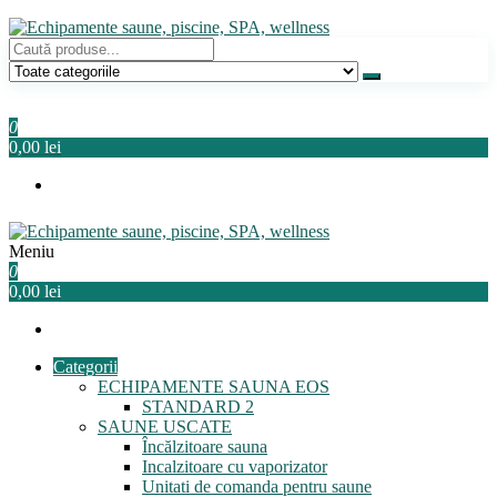
Sari
la
conținut
Echipamente saune, piscine, SPA, wellness
Relaxeaza-te!
0
0,00 lei
Meniu
Echipamente saune, piscine, SPA, wellness
Relaxeaza-te!
0
0,00 lei
Categorii
ECHIPAMENTE SAUNA EOS
STANDARD 2
SAUNE USCATE
Încălzitoare sauna
Incalzitoare cu vaporizator
Unitati de comanda pentru saune