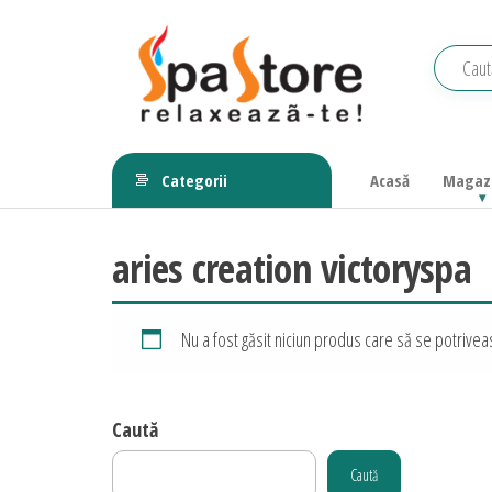
Sari
la
conținut
Echipamente
Relaxeaza-
te!
saune,
Categorii
Acasă
Magaz
piscine, SPA,
wellness
aries creation victoryspa
Nu a fost găsit niciun produs care să se potriveas
Caută
Caută