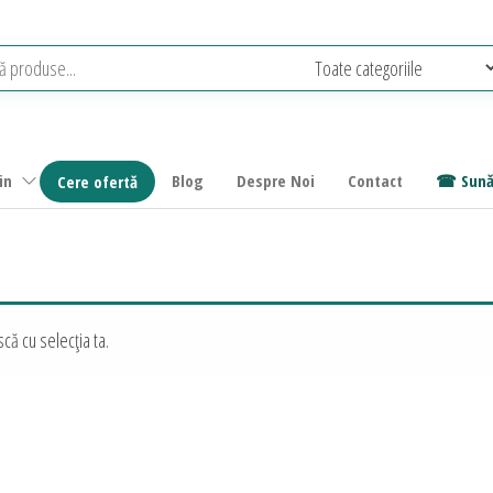
in
Blog
Despre Noi
Contact
Sună
Cere ofertă
că cu selecția ta.