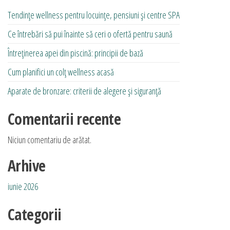
fi
Tendințe wellness pentru locuințe, pensiuni și centre SPA
alese
Ce întrebări să pui înainte să ceri o ofertă pentru saună
în
pagina
Întreținerea apei din piscină: principii de bază
produsului.
Cum planifici un colț wellness acasă
Aparate de bronzare: criterii de alegere și siguranță
Comentarii recente
Niciun comentariu de arătat.
Arhive
iunie 2026
Categorii