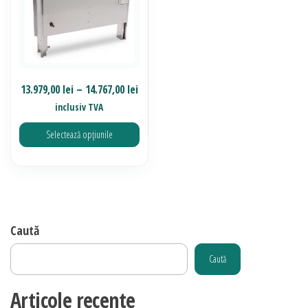
Interval
13.979,00
lei
–
14.767,00
lei
de
inclusiv TVA
prețuri:
Selectează opțiunile
13.979,00 lei
până
Acest
la
produs
14.767,00 lei
are
mai
Caută
multe
Caută
variații.
Opțiunile
Articole recente
pot