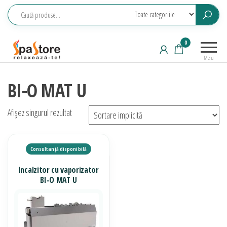
Sari
la
conținut
Echipamente
Relaxeaza-
0
saune,
te!
Meniu
piscine, SPA,
wellness
BI-O MAT U
Afișez singurul rezultat
Incalzitor cu vaporizator
BI-O MAT U