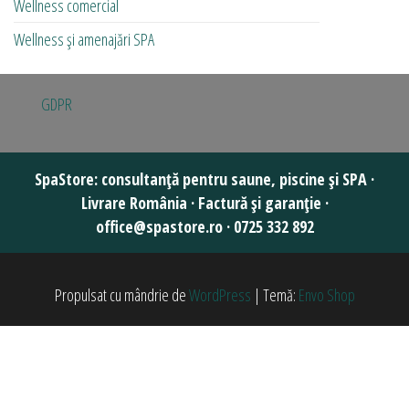
Wellness comercial
Wellness și amenajări SPA
GDPR
Propulsat cu mândrie de
WordPress
|
Temă:
Envo Shop