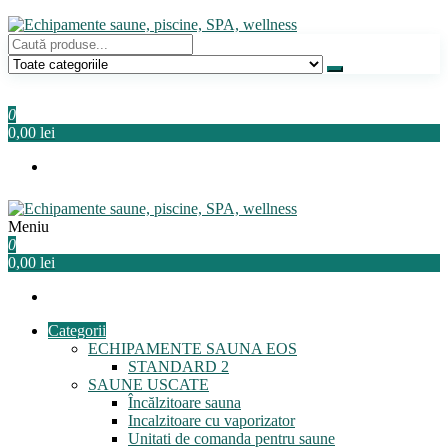
Sari
la
conținut
Echipamente saune, piscine, SPA, wellness
Relaxeaza-te!
0
0,00 lei
Meniu
Echipamente saune, piscine, SPA, wellness
Relaxeaza-te!
0
0,00 lei
Categorii
ECHIPAMENTE SAUNA EOS
STANDARD 2
SAUNE USCATE
Încălzitoare sauna
Incalzitoare cu vaporizator
Unitati de comanda pentru saune