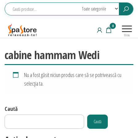
Sari
la
conținut
Echipamente
Relaxeaza-
0
saune,
te!
Meniu
piscine, SPA,
wellness
cabine hammam Wedi
Nu a fost găsit niciun produs care să se potrivească cu
selecția ta.
Caută
Caută