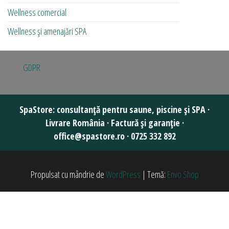
Wellness comercial
Wellness și amenajări SPA
GDPR
Propulsat cu mândrie de
WordPress
|
Temă:
Envo Shop