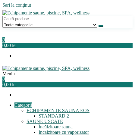
Sari la conținut
Echipamente saune, piscine, SPA, wellness
Relaxeaza-te!
0
0,00 lei
Meniu
Echipamente saune, piscine, SPA, wellness
Relaxeaza-te!
0
0,00 lei
Categorii
ECHIPAMENTE SAUNA EOS
STANDARD 2
SAUNE USCATE
Încălzitoare sauna
Incalzitoare cu vaporizator