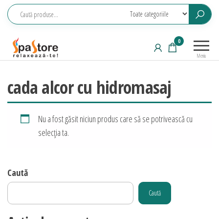
Sari
la
conținut
Echipamente
Relaxeaza-
0
saune,
te!
Meniu
piscine, SPA,
wellness
cada alcor cu hidromasaj
Nu a fost găsit niciun produs care să se potrivească cu
selecția ta.
Caută
Caută