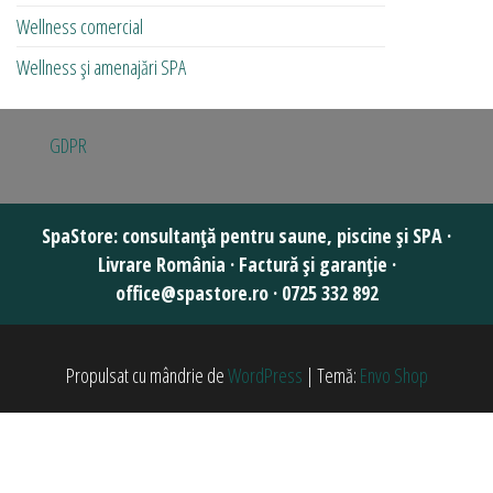
Wellness comercial
Wellness și amenajări SPA
GDPR
Propulsat cu mândrie de
WordPress
|
Temă:
Envo Shop