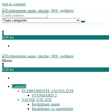
Sari la conținut
Echipamente saune, piscine, SPA, wellness
Relaxeaza-te!
0
0,00 lei
Meniu
Echipamente saune, piscine, SPA, wellness
Relaxeaza-te!
0
0,00 lei
Categorii
ECHIPAMENTE SAUNA EOS
STANDARD 2
SAUNE USCATE
Încălzitoare sauna
Incalzitoare cu vaporizator