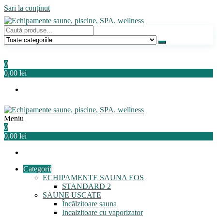
Sari la conținut
Echipamente saune, piscine, SPA, wellness
Relaxeaza-te!
0
0,00 lei
Meniu
Echipamente saune, piscine, SPA, wellness
Relaxeaza-te!
0
0,00 lei
Categorii
ECHIPAMENTE SAUNA EOS
STANDARD 2
SAUNE USCATE
Încălzitoare sauna
Incalzitoare cu vaporizator