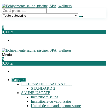
Sari
la
conținut
Echipamente saune, piscine, SPA, wellness
Relaxeaza-te!
0
0,00 lei
Meniu
Echipamente saune, piscine, SPA, wellness
Relaxeaza-te!
0
0,00 lei
Categorii
ECHIPAMENTE SAUNA EOS
STANDARD 2
SAUNE USCATE
Încălzitoare sauna
Incalzitoare cu vaporizator
Unitati de comanda pentru saune