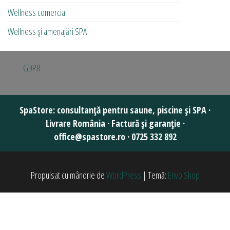
Wellness comercial
Wellness și amenajări SPA
GDPR
Propulsat cu mândrie de
WordPress
|
Temă:
Envo Shop