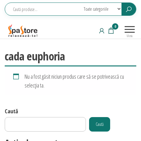
Sari
la
conținut
Echipamente
Relaxeaza-
0
saune,
te!
Meniu
piscine, SPA,
wellness
cada euphoria
Nu a fost găsit niciun produs care să se potrivească cu
selecția ta.
Caută
Caută