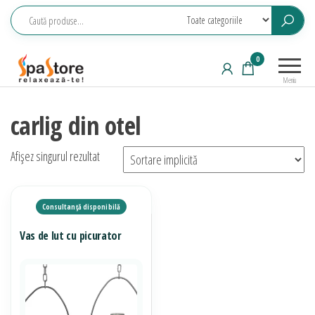
Sari
la
conținut
Echipamente
Relaxeaza-
0
saune,
te!
Meniu
piscine, SPA,
wellness
carlig din otel
Afișez singurul rezultat
Vas de lut cu picurator