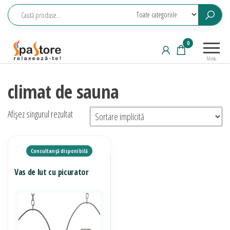
Sari
la
conținut
Echipamente
Relaxeaza-
0
saune,
te!
Meniu
piscine, SPA,
wellness
climat de sauna
Afișez singurul rezultat
Vas de lut cu picurator