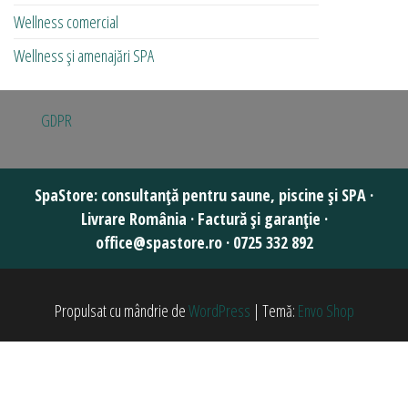
Wellness comercial
Wellness și amenajări SPA
GDPR
Propulsat cu mândrie de
WordPress
|
Temă:
Envo Shop