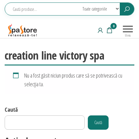
Sari
la
conținut
Echipamente
Relaxeaza-
0
saune,
te!
Meniu
piscine, SPA,
wellness
creation line victory spa
Nu a fost găsit niciun produs care să se potrivească cu
selecția ta.
Caută
Caută