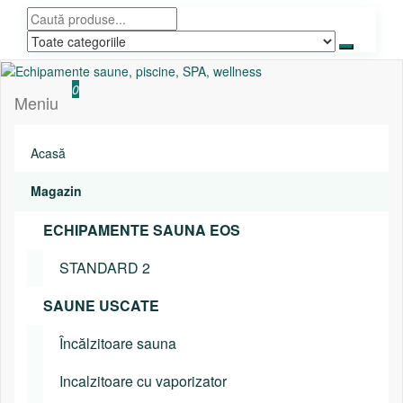
Sari
la
conținut
Echipamente saune, piscine, SPA, wellness
Relaxeaza-te!
0
Meniu
Acasă
Magazin
ECHIPAMENTE SAUNA EOS
STANDARD 2
SAUNE USCATE
Încălzitoare sauna
Incalzitoare cu vaporizator