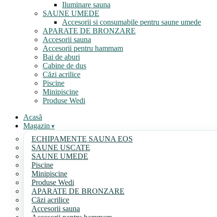
Iluminare sauna
SAUNE UMEDE
Accesorii si consumabile pentru saune umede
APARATE DE BRONZARE
Accesorii sauna
Accesorii pentru hammam
Bai de aburi
Cabine de dus
Căzi acrilice
Piscine
Minipiscine
Produse Wedi
Acasă
Magazin
ECHIPAMENTE SAUNA EOS
SAUNE USCATE
SAUNE UMEDE
Piscine
Minipiscine
Produse Wedi
APARATE DE BRONZARE
Căzi acrilice
Accesorii sauna