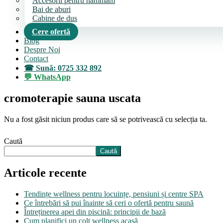
Accesorii pentru hammam
Bai de aburi
Cabine de dus
Cere ofertă
Blog
Despre Noi
Contact
Sună: 0725 332 892
WhatsApp
cromoterapie sauna uscata
Nu a fost găsit niciun produs care să se potrivească cu selecția ta.
Caută
Caută
Articole recente
Tendințe wellness pentru locuințe, pensiuni și centre SPA
Ce întrebări să pui înainte să ceri o ofertă pentru saună
Întreținerea apei din piscină: principii de bază
Cum planifici un colț wellness acasă