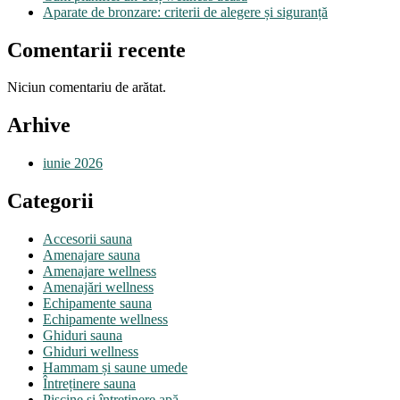
Aparate de bronzare: criterii de alegere și siguranță
Comentarii recente
Niciun comentariu de arătat.
Arhive
iunie 2026
Categorii
Accesorii sauna
Amenajare sauna
Amenajare wellness
Amenajări wellness
Echipamente sauna
Echipamente wellness
Ghiduri sauna
Ghiduri wellness
Hammam și saune umede
Întreținere sauna
Piscine și întreținere apă