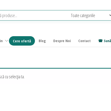
in
Blog
Despre Noi
Contact
Sună
Cere ofertă
că cu selecția ta.