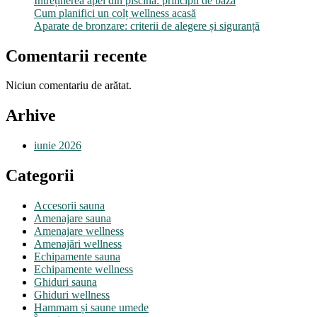
Întreținerea apei din piscină: principii de bază
Cum planifici un colț wellness acasă
Aparate de bronzare: criterii de alegere și siguranță
Comentarii recente
Niciun comentariu de arătat.
Arhive
iunie 2026
Categorii
Accesorii sauna
Amenajare sauna
Amenajare wellness
Amenajări wellness
Echipamente sauna
Echipamente wellness
Ghiduri sauna
Ghiduri wellness
Hammam și saune umede