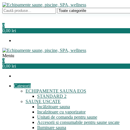
Sari
la
Echipamente saune, piscine, SPA, wellness
Relaxeaza-te!
conținut
0
0,00 lei
Meniu
Echipamente saune, piscine, SPA, wellness
Relaxeaza-te!
0
0,00 lei
Categorii
ECHIPAMENTE SAUNA EOS
STANDARD 2
SAUNE USCATE
Încălzitoare sauna
Incalzitoare cu vaporizator
Unitati de comanda pentru saune
Accesorii si consumabile pentru saune uscate
Iluminare sauna