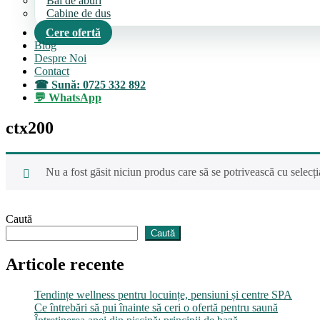
Bai de aburi
Cabine de dus
Cere ofertă
Blog
Despre Noi
Contact
Sună: 0725 332 892
WhatsApp
ctx200
Nu a fost găsit niciun produs care să se potrivească cu selecția
Caută
Caută
Articole recente
Tendințe wellness pentru locuințe, pensiuni și centre SPA
Ce întrebări să pui înainte să ceri o ofertă pentru saună