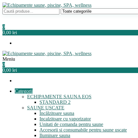
Sari
la
Echipamente saune, piscine, SPA, wellness
Relaxeaza-te!
conținut
0
0,00 lei
Meniu
Echipamente saune, piscine, SPA, wellness
Relaxeaza-te!
0
0,00 lei
Categorii
ECHIPAMENTE SAUNA EOS
STANDARD 2
SAUNE USCATE
Încălzitoare sauna
Incalzitoare cu vaporizator
Unitati de comanda pentru saune
Accesorii si consumabile pentru saune uscate
Iluminare sauna