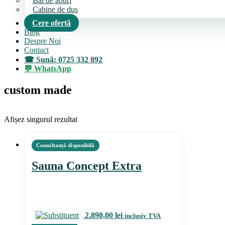
Bai de aburi
Cabine de dus
Cere ofertă
Blog
Despre Noi
Contact
Sună: 0725 332 892
WhatsApp
custom made
Afișez singurul rezultat
Sauna Concept Extra
2.890,00
lei
inclusiv TVA