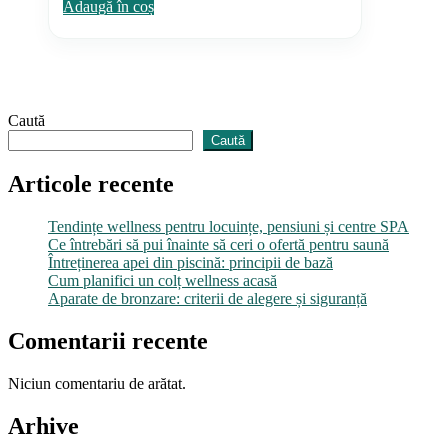
Adaugă în coș
Caută
Caută
Articole recente
Tendințe wellness pentru locuințe, pensiuni și centre SPA
Ce întrebări să pui înainte să ceri o ofertă pentru saună
Întreținerea apei din piscină: principii de bază
Cum planifici un colț wellness acasă
Aparate de bronzare: criterii de alegere și siguranță
Comentarii recente
Niciun comentariu de arătat.
Arhive