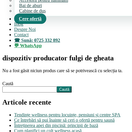
Accesorii pentru hammam
Bai de aburi
Cabine de dus
Cere ofertă
Blog
Despre Noi
Contact
Sună: 0725 332 892
WhatsApp
dispozitiv producator fulgi de gheata
Nu a fost găsit niciun produs care să se potrivească cu selecția ta.
Caută
Caută
Articole recente
Tendințe wellness pentru locuințe, pensiuni și centre SPA
Ce întrebări să pui înainte să ceri o ofertă pentru saună
Întreținerea apei din piscină: principii de bază
Cum planifici un colț wellness acasă