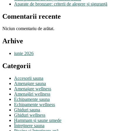
Aparate de bronzare: criterii de alegere și siguranță
Comentarii recente
Niciun comentariu de arătat.
Arhive
iunie 2026
Categorii
Accesorii sauna
Amenajare sauna
Amenajare wellness
Amenajări wellness
Echipamente sauna
Echipamente wellness
Ghiduri sauna
Ghiduri wellness
Hammam și saune umede
Întreținere sauna
Piscine și întreținere apă