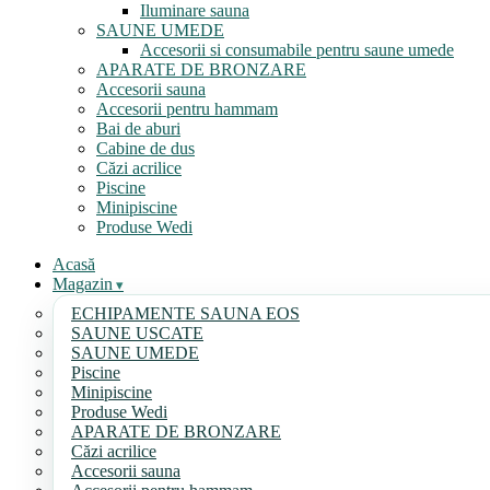
Iluminare sauna
SAUNE UMEDE
Accesorii si consumabile pentru saune umede
APARATE DE BRONZARE
Accesorii sauna
Accesorii pentru hammam
Bai de aburi
Cabine de dus
Căzi acrilice
Piscine
Minipiscine
Produse Wedi
Acasă
Magazin
ECHIPAMENTE SAUNA EOS
SAUNE USCATE
SAUNE UMEDE
Piscine
Minipiscine
Produse Wedi
APARATE DE BRONZARE
Căzi acrilice
Accesorii sauna