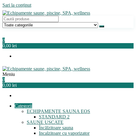
Sari la conținut
Echipamente saune, piscine, SPA, wellness
Relaxeaza-te!
0
0,00 lei
Meniu
Echipamente saune, piscine, SPA, wellness
Relaxeaza-te!
0
0,00 lei
Categorii
ECHIPAMENTE SAUNA EOS
STANDARD 2
SAUNE USCATE
Încălzitoare sauna
Incalzitoare cu vaporizator