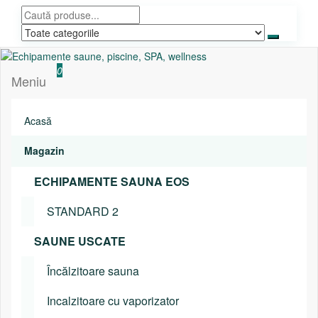
Sari
la
conținut
Echipamente saune, piscine, SPA, wellness
Relaxeaza-te!
0
Meniu
Acasă
Magazin
ECHIPAMENTE SAUNA EOS
STANDARD 2
SAUNE USCATE
Încălzitoare sauna
Incalzitoare cu vaporizator