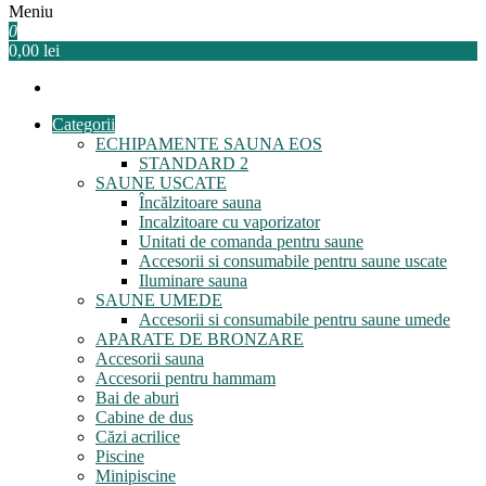
Meniu
Echipamente saune, piscine, SPA, wellness
Relaxeaza-te!
0
0,00 lei
Categorii
ECHIPAMENTE SAUNA EOS
STANDARD 2
SAUNE USCATE
Încălzitoare sauna
Incalzitoare cu vaporizator
Unitati de comanda pentru saune
Accesorii si consumabile pentru saune uscate
Iluminare sauna
SAUNE UMEDE
Accesorii si consumabile pentru saune umede
APARATE DE BRONZARE
Accesorii sauna
Accesorii pentru hammam
Bai de aburi
Cabine de dus
Căzi acrilice
Piscine
Minipiscine