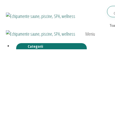
Sari
la
Echipamente
Relaxeaza-
conținut
te!
saune,
piscine, SPA,
Echipamente
Relaxeaza-
Meniu
saune,
te!
wellness
piscine, SPA,
Categorii
wellness