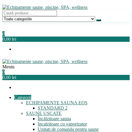
Sari
la
conținut
Echipamente saune, piscine, SPA, wellness
Relaxeaza-te!
0
0,00 lei
Meniu
Echipamente saune, piscine, SPA, wellness
Relaxeaza-te!
0
0,00 lei
Categorii
ECHIPAMENTE SAUNA EOS
STANDARD 2
SAUNE USCATE
Încălzitoare sauna
Incalzitoare cu vaporizator
Unitati de comanda pentru saune