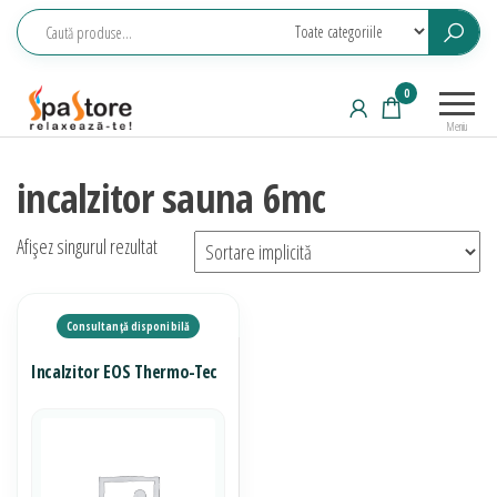
Sari
la
conținut
Echipamente
Relaxeaza-
0
saune,
te!
Meniu
piscine, SPA,
wellness
incalzitor sauna 6mc
Afișez singurul rezultat
Incalzitor EOS Thermo-Tec