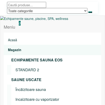
Sari
la
conținut
Echipamente saune, piscine, SPA, wellness
Relaxeaza-te!
0
Meniu
Acasă
Magazin
ECHIPAMENTE SAUNA EOS
STANDARD 2
SAUNE USCATE
Încălzitoare sauna
Incalzitoare cu vaporizator