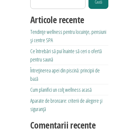
Caută
multe
variații.
Articole recente
Opțiunile
Tendințe wellness pentru locuințe, pensiuni
pot
și centre SPA
fi
alese
Ce întrebări să pui înainte să ceri o ofertă
în
pentru saună
pagina
Întreținerea apei din piscină: principii de
produsului.
bază
Cum planifici un colț wellness acasă
Aparate de bronzare: criterii de alegere și
siguranță
Comentarii recente