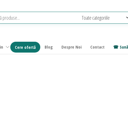
in
Blog
Despre Noi
Contact
Sună
Cere ofertă