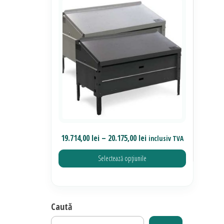
Interval
19.714,00
lei
–
20.175,00
lei
inclusiv TVA
de
Selectează opțiunile
prețuri:
19.714,00 lei
Acest
până
produs
la
Caută
are
20.175,00 lei
mai