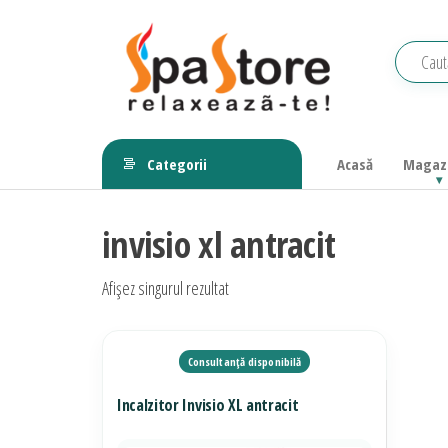
Sari
la
conținut
Echipamente
Relaxeaza-
te!
saune,
Categorii
Acasă
Magaz
piscine, SPA,
wellness
invisio xl antracit
Afișez singurul rezultat
Incalzitor Invisio XL antracit