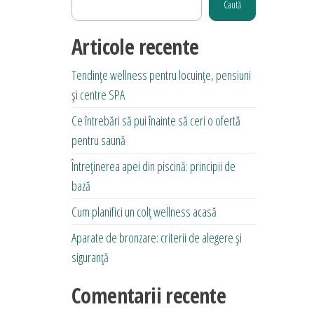
Caută
multe
variații.
Articole recente
Opțiunile
Tendințe wellness pentru locuințe, pensiuni
pot
și centre SPA
fi
alese
Ce întrebări să pui înainte să ceri o ofertă
în
pentru saună
pagina
Întreținerea apei din piscină: principii de
produsului.
bază
Cum planifici un colț wellness acasă
Aparate de bronzare: criterii de alegere și
siguranță
Comentarii recente