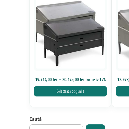
Interval
19.714,00
lei
–
20.175,00
lei
12.973
inclusiv TVA
de
Selectează opțiunile
prețuri:
19.714,00 lei
Acest
până
produs
la
Caută
are
20.175,00 lei
mai