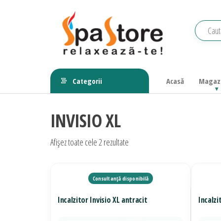
Sari
la
conținut
Echipamente
Relaxeaza-
te!
saune,
Categorii
Acasă
Magaz
piscine, SPA,
wellness
INVISIO XL
Afișez toate cele 2 rezultate
Incalzitor Invisio XL antracit
Incalzi