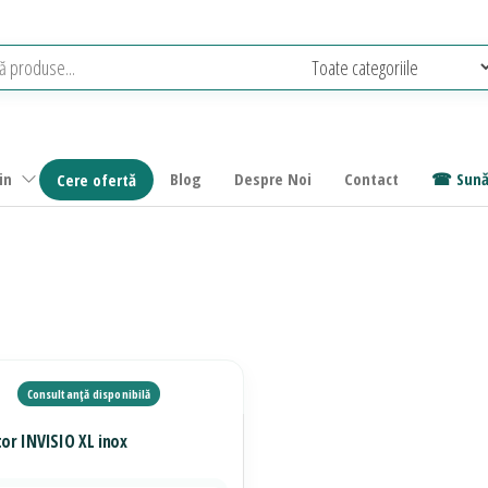
in
Blog
Despre Noi
Contact
Sună
Cere ofertă
tor INVISIO XL inox