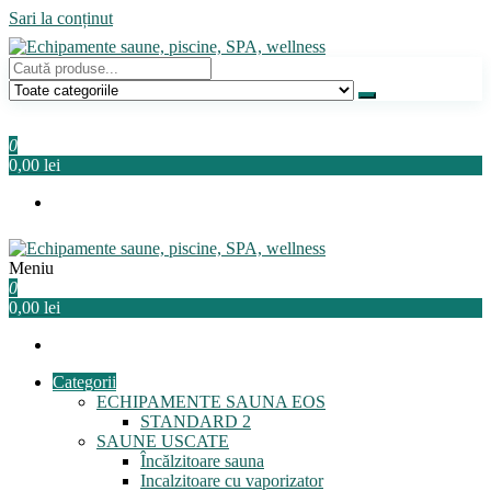
Sari la conținut
Echipamente saune, piscine, SPA, wellness
Relaxeaza-te!
0
0,00 lei
Meniu
Echipamente saune, piscine, SPA, wellness
Relaxeaza-te!
0
0,00 lei
Categorii
ECHIPAMENTE SAUNA EOS
STANDARD 2
SAUNE USCATE
Încălzitoare sauna
Incalzitoare cu vaporizator