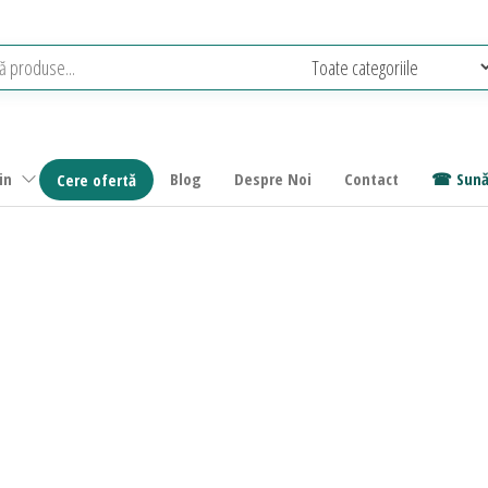
in
Blog
Despre Noi
Contact
Sună
Cere ofertă