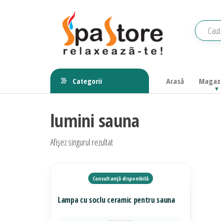
Sari
la
conținut
Echipamente
Relaxeaza-
te!
saune,
Categorii
Acasă
Magaz
piscine, SPA,
wellness
lumini sauna
Afișez singurul rezultat
Lampa cu soclu ceramic pentru sauna