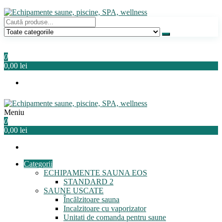
Sari
la
conținut
Echipamente saune, piscine, SPA, wellness
Relaxeaza-te!
0
0,00 lei
Meniu
Echipamente saune, piscine, SPA, wellness
Relaxeaza-te!
0
0,00 lei
Categorii
ECHIPAMENTE SAUNA EOS
STANDARD 2
SAUNE USCATE
Încălzitoare sauna
Incalzitoare cu vaporizator
Unitati de comanda pentru saune