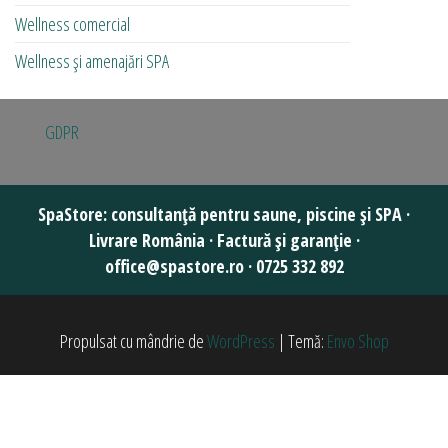
Wellness comercial
Wellness și amenajări SPA
GDPR
Propulsat cu mândrie de
WordPress
|
Temă:
Envo Shop