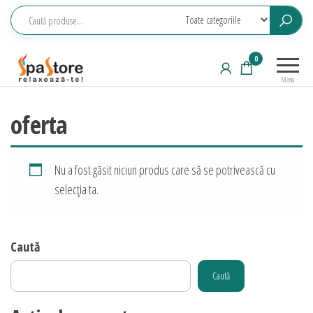
Sari
la
conținut
Echipamente
Relaxeaza-
0
saune,
te!
Meniu
piscine, SPA,
wellness
oferta
Nu a fost găsit niciun produs care să se potrivească cu
selecția ta.
Caută
Caută