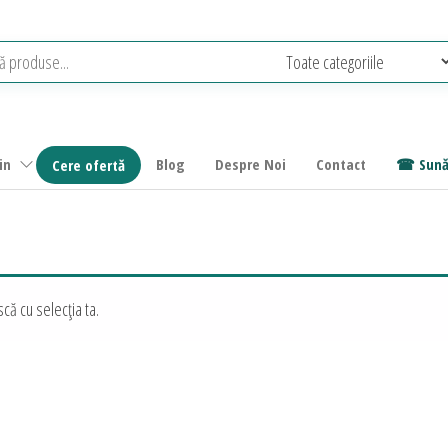
in
Blog
Despre Noi
Contact
Sună
Cere ofertă
că cu selecția ta.