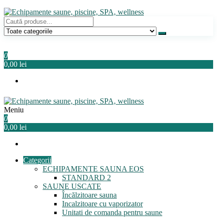
Sari
la
conținut
Echipamente saune, piscine, SPA, wellness
Relaxeaza-te!
0
0,00 lei
Meniu
Echipamente saune, piscine, SPA, wellness
Relaxeaza-te!
0
0,00 lei
Categorii
ECHIPAMENTE SAUNA EOS
STANDARD 2
SAUNE USCATE
Încălzitoare sauna
Incalzitoare cu vaporizator
Unitati de comanda pentru saune