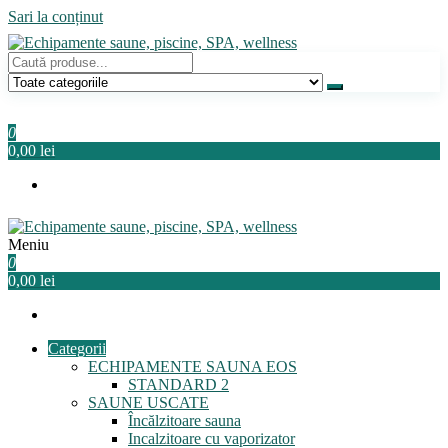
Sari la conținut
Echipamente saune, piscine, SPA, wellness
Relaxeaza-te!
0
0,00 lei
Meniu
Echipamente saune, piscine, SPA, wellness
Relaxeaza-te!
0
0,00 lei
Categorii
ECHIPAMENTE SAUNA EOS
STANDARD 2
SAUNE USCATE
Încălzitoare sauna
Incalzitoare cu vaporizator